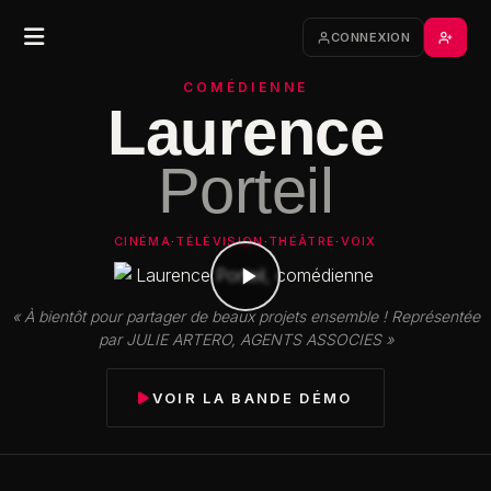
CONNEXION
COMÉDIENNE
Laurence
Porteil
CINÉMA
·
TÉLÉVISION
·
THÉÂTRE
·
VOIX
« À bientôt pour partager de beaux projets ensemble ! Représentée
par JULIE ARTERO, AGENTS ASSOCIES »
VOIR LA BANDE DÉMO