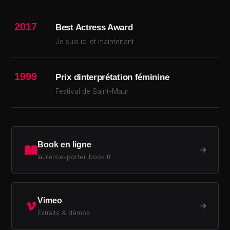
2017
Best Actress Award
Je suis ici et maintenant
1999
Prix dinterprétation féminine
Festival de Saint-Maur
Book en ligne
laurence-porteil.book.fr
Vimeo
Extraits & démos