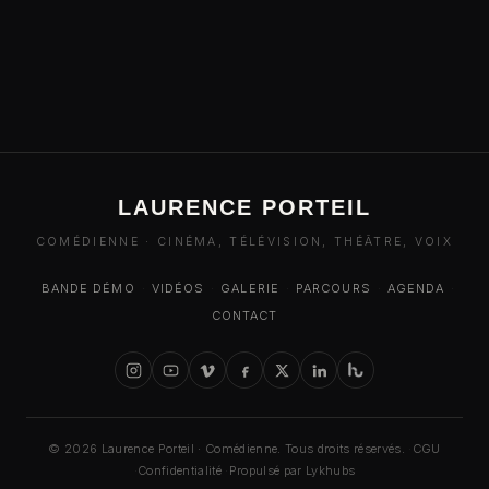
LAURENCE PORTEIL
COMÉDIENNE · CINÉMA, TÉLÉVISION, THÉÂTRE, VOIX
BANDE DÉMO
·
VIDÉOS
·
GALERIE
·
PARCOURS
·
AGENDA
·
CONTACT
© 2026 Laurence Porteil · Comédienne. Tous droits réservés.
·
CGU
·
Confidentialité
·
Propulsé par Lykhubs